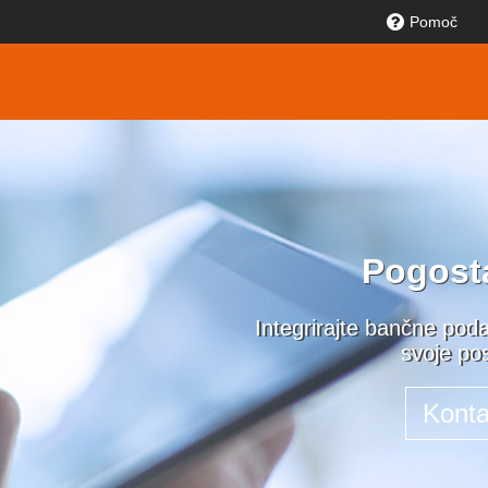
Pomoč
Pogost
Integrirajte bančne poda
svoje po
Konta