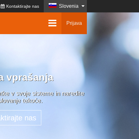
Slovenia
Kontaktirajte nas
Prijava
a vprašanja
tke v svoje sisteme in naredite
slovanje tekoče.
ktirajte nas