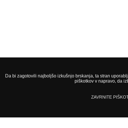
Da bi zagotovili najboljšo izkušnjo brskanja, ta stran uporab
Odprto bančništvo
piškotkov v napravo, da iz
ZAČNITE
POGOSTA VPRAŠANJA
ZAVRNITE PIŠKO
KONTAKTIRAJTE NAS