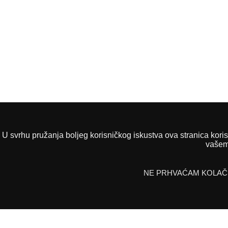
U svrhu pružanja boljeg korisničkog iskustva ova stranica korist
Open Banking
vašem
ZAPOČNITE
FAQS
NE PRHVAĆAM KOLAČ
KONTAKTIRAJTE NAS